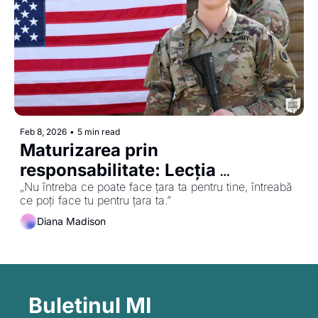
Feb 8, 2026
•
5 min read
Maturizarea prin 
responsabilitate: Lecția 
americană
„Nu întreba ce poate face țara ta pentru tine, întreabă 
ce poți face tu pentru țara ta.”
Diana Madison
Buletinul MI