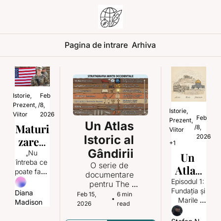
Pagina de intrare
Arhiva
Istorie, 
Feb 
Prezent, 
/
8, 
Istorie, 
Viitor
2026
Feb 
Prezent, 
Un Atlas 
Maturi
/
8, 
Viitor
2026
Istoric al 
zarea 
+1
Gândirii
prin 
„Nu 
Un 
întreba ce 
respon
O serie de 
Atlas 
poate face 
documentare 
sabilit
Istoric 
țara ta 
Episodul 1: 
pentru The 
ate: 
pentru 
Fundația și 
International 
Diana 
al 
Feb 15, 
6 min 
•
tine, 
Marile 
Organization of 
Madison
Lecția 
2026
read
Gândir
întreabă 
Dualități
Independent 
americ
ce poți 