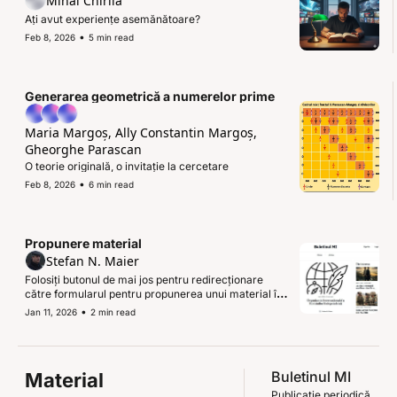
Mihai Chirila
Ați avut experiențe asemănătoare?
•
Feb 8, 2026
5 min read
Generarea geometrică a numerelor prime
Maria Margoș, Ally Constantin Margoș, 
Gheorghe Parascan
O teorie originală, o invitație la cercetare
•
Feb 8, 2026
6 min read
Propunere material
Stefan N. Maier
Folosiți butonul de mai jos pentru redirecționare 
către formularul pentru propunerea unui material în 
vederea publicării în următoarea ediție a Buletinului 
•
Jan 11, 2026
2 min read
MI.
Buletinul MI
Material
Publicație periodică 