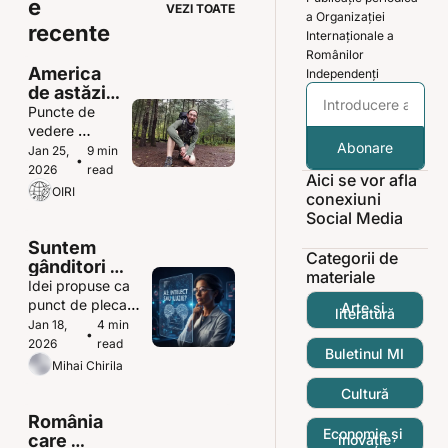
e 
VEZI TOATE
a Organizației 
recente
Internaționale a 
Românilor 
America 
Independenți
de astăzi, 
prin ochii 
Puncte de 
unui 
vedere 
candidat la 
Abonare
despre știri 
Jan 25, 
9 min 
•
Congres - 
care 
2026
read
Aici se vor afla 
Robert 
evoluează mai 
OIRI
conexiuni 
Tracinski
repede decât 
Social Media
putem ține 
pasul cu ele
Suntem 
Categorii de 
gânditori 
materiale
independenți 
Idei propuse ca 
sau doar 
punct de plecare 
Arte și 
literatură
„mașini de 
pentru o 
Jan 18, 
4 min 
•
limbaj”?
dezbatere 
2026
read
Buletinul MI
despre 
Mihai Chirila
autenticitate și 
Cultură
adevăr. 
România 
Economie și 
care 
inovație