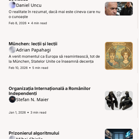
Daniel Uncu
O realitate în rezumat, dacă mai este cineva care nu 
o cunoaște
•
Feb 8, 2026
4 min read
München: lecții și lecții 
Adrian Papahagi
A venit momentul ca Europa să reamintească, tot de 
la München, Statelor Unite ce înseamnă decența
•
Feb 10, 2026
5 min read
Organizația Internațională a Românilor 
Independenți
Stefan N. Maier
•
Jan 1, 2026
3 min read
Prizonierul algoritmului