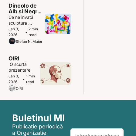
Priceputu
Dincolo de 
Alb și Negru: 
Iluzia 
Ce ne învață 
Perspectivei
sculptura 
anamorfică 
Jan 3, 
2 min 
•
despre adevăr și 
2026
read
manipulare
Stefan N. Maier
OIRI 
 O scurtă 
prezentare
Jan 3, 
1 min 
•
2026
read
OIRI
Buletinul MI
Publicație periodică 
a Organizației 