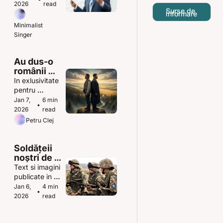
poate 
2026
read
Surse de 
simplifica 
informare
haosul din 
Minimalist 
spitale
Singer
Au dus-o 
românii 
mai bine 
In exlusivitate 
când le-a 
pentru 
fost 
Buletinul MI
Jan 7, 
6 min 
•
evreilor 
2026
read
rău?
Petru Clej
Soldățeii 
noștri de 
plumb
Text si imagini 
publicate in 
pagina 
Jan 6, 
4 min 
•
Facebook a 
2026
read
domnului 
Laurențiu 