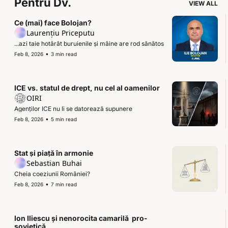
Pentru Dv.
VIEW ALL
Ce (mai) face Bolojan?
Laurențiu Priceputu
...azi taie hotărât buruienile și mâine are rod sănătos
•
Feb 8, 2026
3 min read
ICE vs. statul de drept, nu cel al oamenilor
OIRI
Agenților ICE nu li se datorează supunere
•
Feb 8, 2026
5 min read
Stat și piață în armonie
Sebastian Buhai
Cheia coeziunii României?
•
Feb 8, 2026
7 min read
Ion Iliescu și nenorocita camarilă  pro-
sovietică