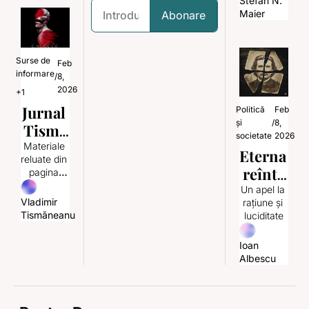
ii
Minds (TIOIM)
Stefan N. 
face tu 
ană
Maier
Abonare
pentru țara 
ta.”
Surse de 
Feb 
informare
/
8, 
2026
+1
Jurnal 
Politică 
Feb 
și 
/
8, 
Tismă
societate
2026
nean: 
Materiale 
Eterna 
reluate din 
Vreme
reînto
pagina 
a 
Facebook
arcere
Un apel la 
Dispre
Vladimir 
rațiune și 
?
Tismăneanu
țului
luciditate
Ioan 
Albescu