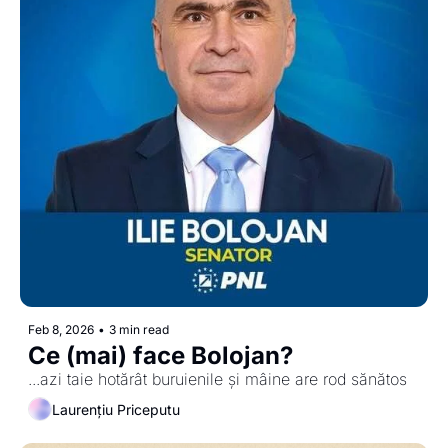
Feb 8, 2026
•
3 min read
Ce (mai) face Bolojan?
...azi taie hotărât buruienile și mâine are rod sănătos
Laurențiu Priceputu