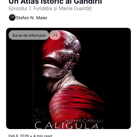
Un Atlas Istoric al Gândirii
Episodul 1: Fundația și Marile Dualități
Stefan N. Maier
Surse de informare
+1
Feb 8, 2026
•
4 min read