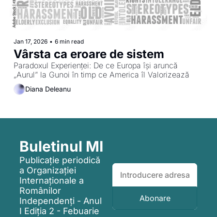
Jan 17, 2026
•
6 min read
Vârsta ca eroare de sistem
Paradoxul Experienței: De ce Europa își aruncă 
„Aurul” la Gunoi în timp ce America îl Valorizează
Diana Deleanu
Buletinul MI
Publicație periodică 
a Organizației 
Internaționale a 
Românilor 
Abonare
Independenți - Anul 
I Edi
ț
ia 2 - Febuarie 