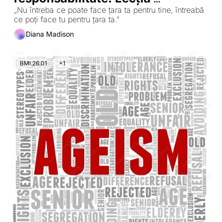
americană
„Nu întreba ce poate face țara ta pentru tine, întreabă 
ce poți face tu pentru țara ta.”
Diana Madison
BMI.26.01
+1