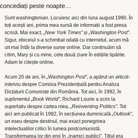
concediați peste noapte…
Sunt washingtonian. Locuiesc aici din luna august 1990. În 
toți acești ani, prima mea sursă de informații a fost presa 
scrisă. Mai exact, 
„New York Times”
 și 
„Washington Post”
. 
Sigur, obiceiul s-a schimbat odată cu internetul, acum mă 
uit mai întâi la diverse surse online. Dar continuăm să 
citim, Mary și cu mine, cele două ziare în edițiile tipărite. 
Adam le citește online.
Acum 20 de ani, în 
„Washington Post”
, a apărut un articol-
interviu despre Comisia Prezidențială pentru Analiza 
Dictaturii Comuniste din România. Tot aici, în 1992, în 
suplimentul 
„Book World”
, Richard Lourie a scris la 
superlativ despre cartea mea, 
„Reinventing Politics”
. Tot 
aici am publicat în 1992, în secțiunea duminicală 
„Outlook”
, 
un eseu despre destinul, mai exact ponegrirea 
intelectualilor critici în lumea postcomunistă. 
Transformarea lor din eroi în „inamici publici”. Titlul era 