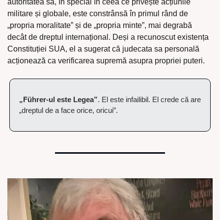
autoritatea sa, în special în ceea ce privește acțiunile 
militare și globale, este constrânsă în primul rând de 
„propria moralitate” și de „propria minte”, mai degrabă 
decât de dreptul internațional. Deși a recunoscut existența 
Constituției SUA, el a sugerat că judecata sa personală 
acționează ca verificarea supremă asupra propriei puteri.
„Führer-ul este Legea”
. El este infailibil. El crede că are 
„dreptul de a face orice, oricui”.