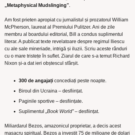
„Metaphysical Mudslinging”
.
Am fost prieten apropiat cu jurnalistul și prozatorul William 
McPherson, laureat al Premiului Pulitzer. Ani de zile 
membru al boardului editorial, Bill a condus suplimentul 
literar. A publicat texte revelatoare despre regimul Iliescu 
cu ale sale mineriade, intrigă și iluzii. Scriu aceste rânduri 
cu o mare tristețe în suflet. Ziarul de care s-a temut Richard 
Nixon și-a dat ieri obștescul sfârșit.
300 de angajați
 concediați peste noapte.
Biroul din Ucraina – desființat.
Paginile sportive – desființate.
Suplimentul 
„Book World”
 – desființat.
Miliardarul Bezos, amazonicul proprietar, a decis acest 
masacru spiritual. Bezos a investit 75 de milioane de dolari 