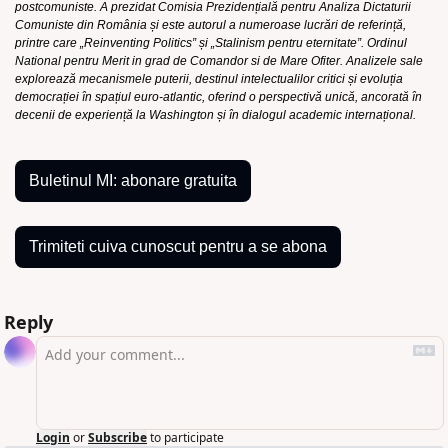
postcomuniste. A prezidat Comisia Prezidențială pentru Analiza Dictaturii 
Comuniste din România și este autorul a numeroase lucrări de referință, 
printre care „Reinventing Politics” și „Stalinism pentru eternitate”. Ordinul 
National pentru Merit in grad de Comandor si de Mare Ofiter. Analizele sale 
explorează mecanismele puterii, destinul intelectualilor critici și evoluția 
democrației în spațiul euro-atlantic, oferind o perspectivă unică, ancorată în 
decenii de experiență la Washington și în dialogul academic internațional.
Buletinul MI: abonare gratuita
Trimiteti cuiva cunoscut pentru a se abona
Reply
Login
or
Subscribe
to participate