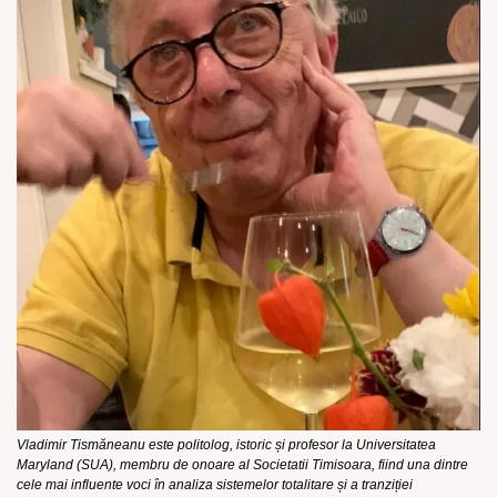
Vladimir Tismăneanu este politolog, istoric și profesor la Universitatea 
Maryland (SUA), membru de onoare al Societatii Timisoara, fiind una dintre 
cele mai influente voci în analiza sistemelor totalitare și a tranziției 