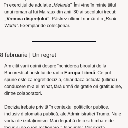
în exercițiul de adulație 
„Melania”
. Îmi vine în minte titlul 
unui roman al lui Malraux din anii '30 ai secolului trecut: 
„Vremea disprețului”
. Păstrez ultimul număr din 
„Book 
World”
. Exemplar de colecționar.
8 februarie | Un regret
Am citit varii opinii despre închiderea biroului de la 
București al postului de radio 
Europa Liberă
. Ce pot 
spune este că regret decizia, chiar dacă actuala (ultima) 
conducere m-a eliminat, fără urmă de grație ori gratitudine, 
dintre colaboratori.
Decizia trebuie privită în contextul politicilor publice, 
inclusiv diplomația publică, ale Administrației Trump. Nu e 
vorba de izolaționism. Mai degrabă de o schimbare de 
focus și de o redirecționare a fondurilor. Vor exista 