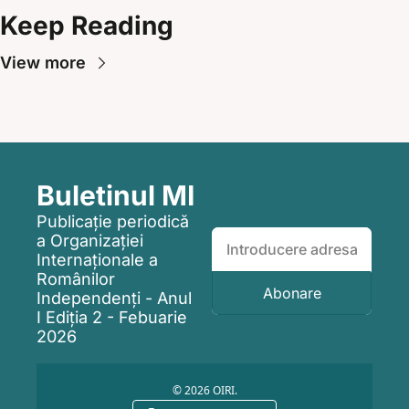
Keep Reading
View more
Buletinul MI
Publicație periodică 
a Organizației 
Internaționale a 
Românilor 
Abonare
Independenți - Anul 
I Edi
ț
ia 2 - Febuarie 
2026
© 2026 OIRI.