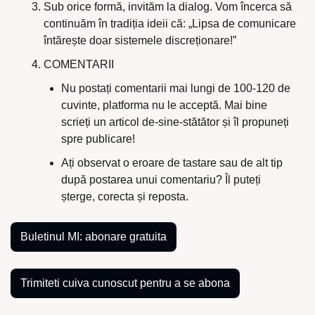
Sub orice formă, invităm la dialog. Vom încerca să 
continuăm în tradiția ideii că: „Lipsa de comunicare 
întărește doar sistemele discreționare!”
COMENTARII
Nu postați comentarii mai lungi de 100-120 de 
cuvinte, platforma nu le acceptă. Mai bine 
scrieți un articol de-sine-stătător și îl propuneți 
spre publicare!
Ați observat o eroare de tastare sau de alt tip 
după postarea unui comentariu? Îl puteți 
șterge, corecta și reposta.
Buletinul MI: abonare gratuita
Trimiteti cuiva cunoscut pentru a se abona