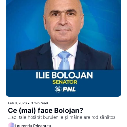
Feb 8, 2026
•
3 min read
Ce (mai) face Bolojan?
...azi taie hotărât buruienile și mâine are rod sănătos
Laurențiu Priceputu