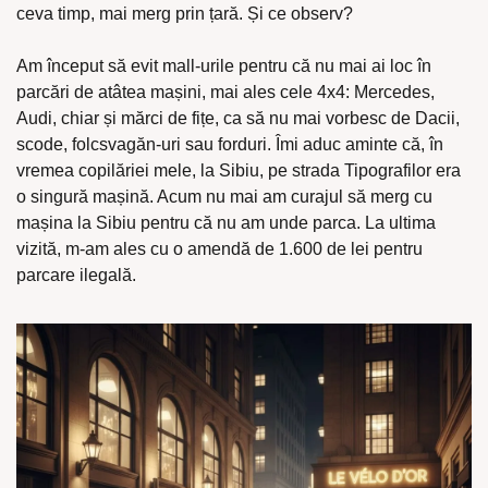
ceva timp, mai merg prin țară. Și ce observ?
Am început să evit mall-urile pentru că nu mai ai loc în 
parcări de atâtea mașini, mai ales cele 4x4: Mercedes, 
Audi, chiar și mărci de fițe, ca să nu mai vorbesc de Dacii, 
scode, folcsvagăn-uri sau forduri. Îmi aduc aminte că, în 
vremea copilăriei mele, la Sibiu, pe strada Tipografilor era 
o singură mașină. Acum nu mai am curajul să merg cu 
mașina la Sibiu pentru că nu am unde parca. La ultima 
vizită, m-am ales cu o amendă de 1.600 de lei pentru 
parcare ilegală.