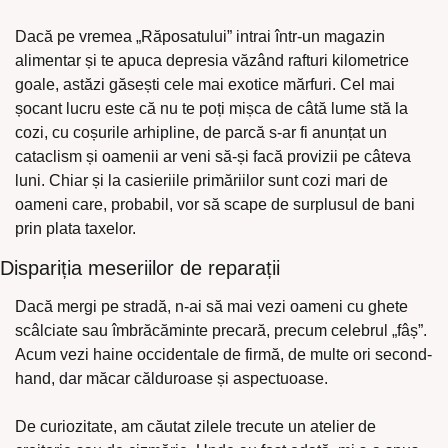
Dacă pe vremea „Răposatului” intrai într-un magazin 
alimentar și te apuca depresia văzând rafturi kilometrice 
goale, astăzi găsești cele mai exotice mărfuri. Cel mai 
șocant lucru este că nu te poți mișca de câtă lume stă la 
cozi, cu coșurile arhipline, de parcă s-ar fi anunțat un 
cataclism și oamenii ar veni să-și facă provizii pe câteva 
luni. Chiar și la casieriile primăriilor sunt cozi mari de 
oameni care, probabil, vor să scape de surplusul de bani 
prin plata taxelor.
Dispariția meseriilor de reparații
Dacă mergi pe stradă, n-ai să mai vezi oameni cu ghete 
scâlciate sau îmbrăcăminte precară, precum celebrul „fâș”. 
Acum vezi haine occidentale de firmă, de multe ori second-
hand, dar măcar călduroase și aspectuoase.
De curiozitate, am căutat zilele trecute un atelier de 