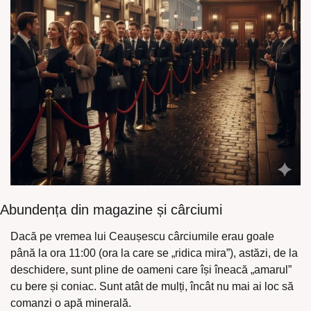
Abundența din magazine și cârciumi
Dacă pe vremea lui Ceaușescu cârciumile erau goale 
până la ora 11:00 (ora la care se „ridica mira”), astăzi, de la 
deschidere, sunt pline de oameni care își îneacă „amarul” 
cu bere și coniac. Sunt atât de mulți, încât nu mai ai loc să 
comanzi o apă minerală.