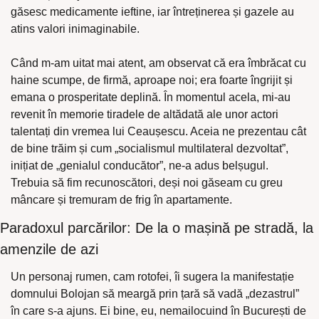
găsesc medicamente ieftine, iar întreținerea și gazele au 
atins valori inimaginabile.
Când m-am uitat mai atent, am observat că era îmbrăcat cu 
haine scumpe, de firmă, aproape noi; era foarte îngrijit și 
emana o prosperitate deplină. În momentul acela, mi-au 
revenit în memorie tiradele de altădată ale unor actori 
talentați din vremea lui Ceaușescu. Aceia ne prezentau cât 
de bine trăim și cum „socialismul multilateral dezvoltat”, 
inițiat de „genialul conducător”, ne-a adus belșugul. 
Trebuia să fim recunoscători, deși noi găseam cu greu 
mâncare și tremuram de frig în apartamente.
Paradoxul parcărilor: De la o mașină pe stradă, la 
amenzile de azi
Un personaj rumen, cam rotofei, îi sugera la manifestație 
domnului Bolojan să meargă prin țară să vadă „dezastrul” 
în care s-a ajuns. Ei bine, eu, nemailocuind în București de 