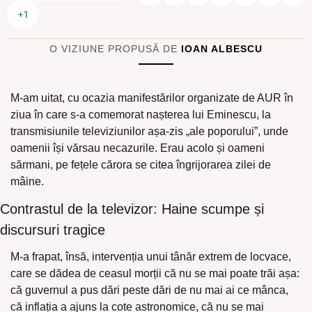
+1
O VIZIUNE PROPUSĂ DE
IOAN ALBESCU
M-am uitat, cu ocazia manifestărilor organizate de AUR în 
ziua în care s-a comemorat nașterea lui Eminescu, la 
transmisiunile televiziunilor așa-zis „ale poporului”, unde 
oamenii își vărsau necazurile. Erau acolo și oameni 
sărmani, pe fețele cărora se citea îngrijorarea zilei de 
mâine.
Contrastul de la televizor: Haine scumpe și 
discursuri tragice
M-a frapat, însă, intervenția unui tânăr extrem de locvace, 
care se dădea de ceasul morții că nu se mai poate trăi așa: 
că guvernul a pus dări peste dări de nu mai ai ce mânca, 
că inflația a ajuns la cote astronomice, că nu se mai 