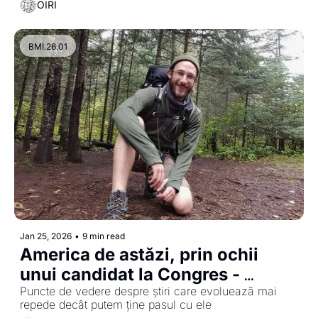
OIRI
BMI.26.01
Jan 25, 2026
•
9 min read
America de astăzi, prin ochii 
unui candidat la Congres - 
Robert Tracinski
Puncte de vedere despre știri care evoluează mai 
repede decât putem ține pasul cu ele